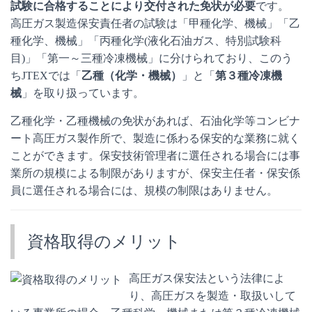
試験に合格することにより交付された免状が必要
です。
高圧ガス製造保安責任者の試験は「甲種化学、機械」「乙
種化学、機械」「丙種化学(液化石油ガス、特別試験科
目)」「第一～三種冷凍機械」に分けられており、このう
ちJTEXでは「
乙種（化学・機械）
」と「
第３種冷凍機
械
」を取り扱っています。
乙種化学・乙種機械の免状があれば、石油化学等コンビナ
ート高圧ガス製作所で、製造に係わる保安的な業務に就く
ことができます。保安技術管理者に選任される場合には事
業所の規模による制限がありますが、保安主任者・保安係
員に選任される場合には、規模の制限はありません。
資格取得のメリット
高圧ガス保安法という法律によ
り、高圧ガスを製造・取扱いして