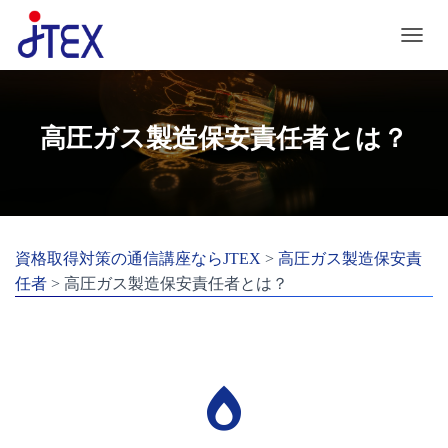
ナビゲ
高圧ガス製造保安責任者とは？
資格取得対策の通信講座ならJTEX
>
高圧ガス製造保安責
任者
>
高圧ガス製造保安責任者とは？