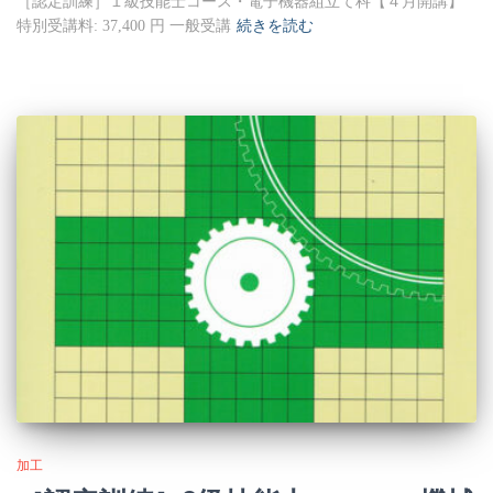
［認定訓練］１級技能士コース・電子機器組立て科【４月開講】
特別受講料: 37,400 円 一般受講
続きを読む
加工