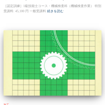
［認定訓練］1級技能士コース・機械検査科（機械検査作業） 特別
受講料: 45,100 円 一般受講料
続きを読む
加工