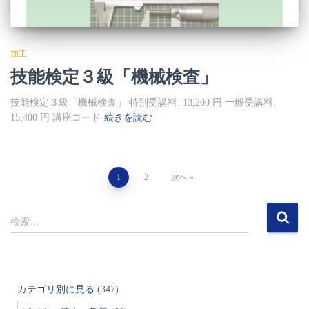
加工
技能検定３級「機械検査」
技能検定３級「機械検査」 特別受講料: 13,200 円 一般受講料:
15,400 円 講座コード
続きを読む
投
1
2
次へ
稿
検
検索…
索
の
:
ペ
カテゴリ別に見る
(347)
ー