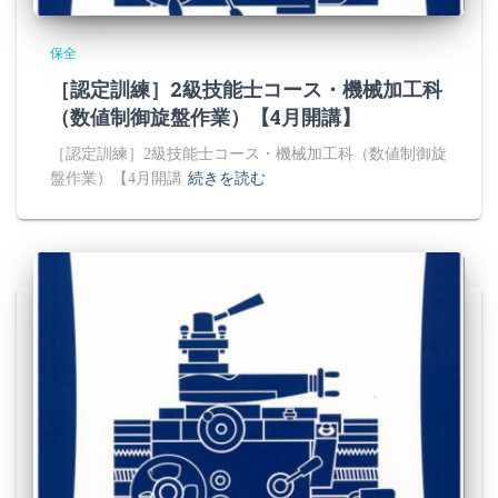
保全
［認定訓練］2級技能士コース・機械加工科
（数値制御旋盤作業）【4月開講】
［認定訓練］2級技能士コース・機械加工科（数値制御旋
盤作業）【4月開講
続きを読む