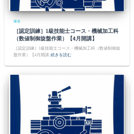
保全
［認定訓練］1級技能士コース・機械加工科
（数値制御旋盤作業）【4月開講】
［認定訓練］1級技能士コース・機械加工科（数値制御旋
盤作業）【4月開講
続きを読む