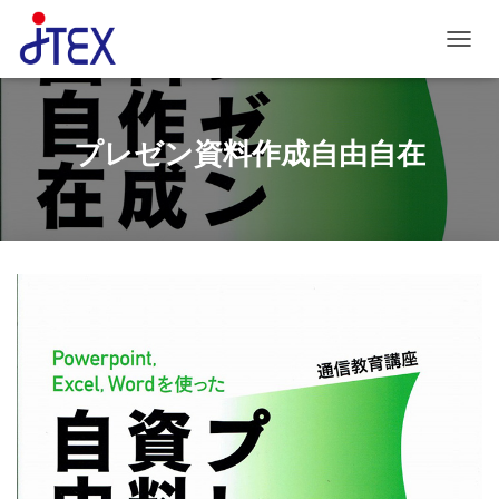
ナビゲ
プレゼン資料作成自由自在