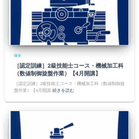
保全
［認定訓練］2級技能士コース・機械加工科
（数値制御旋盤作業）【4月開講】
［認定訓練］2級技能士コース・機械加工科（数値制御旋
盤作業）【4月開講
続きを読む