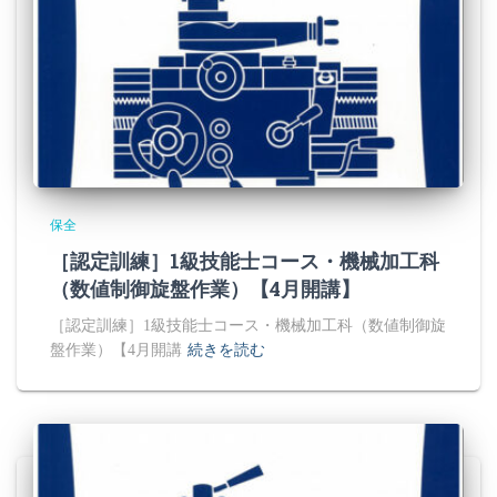
保全
［認定訓練］1級技能士コース・機械加工科
（数値制御旋盤作業）【4月開講】
［認定訓練］1級技能士コース・機械加工科（数値制御旋
盤作業）【4月開講
続きを読む