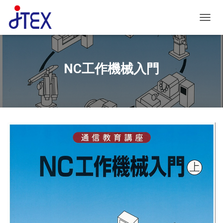
ナビゲ
NC工作機械入門