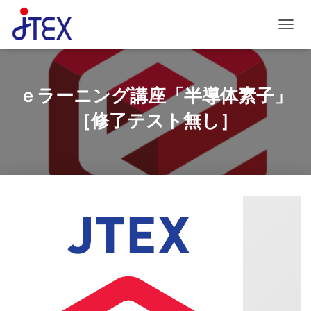
ナビゲ
ｅラーニング講座「半導体素子」
［修了テスト無し］