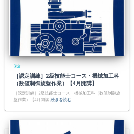
保全
［認定訓練］2級技能士コース・機械加工科
（数値制御旋盤作業）【4月開講】
［認定訓練］2級技能士コース・機械加工科（数値制御旋
盤作業）【4月開講
続きを読む