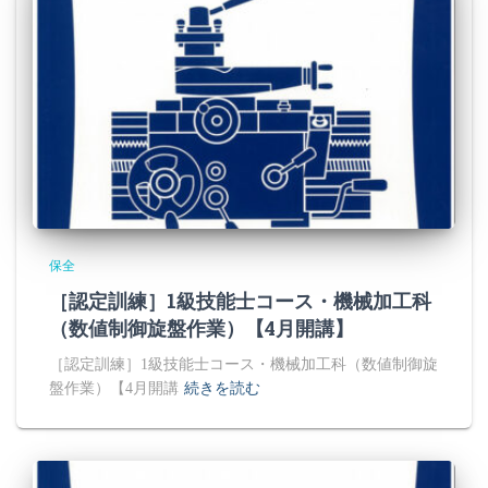
保全
［認定訓練］1級技能士コース・機械加工科
（数値制御旋盤作業）【4月開講】
［認定訓練］1級技能士コース・機械加工科（数値制御旋
盤作業）【4月開講
続きを読む