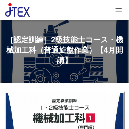
ナビゲ
［認定訓練］2級技能士コース・機
械加工科（普通旋盤作業）【4月開
講】