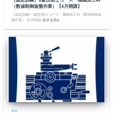
（数値制御旋盤作業）【4月開講】
［認定訓練］2級技能士コース・機械加工科（数値制御旋
盤作業）【4月開講
続きを読む
保全