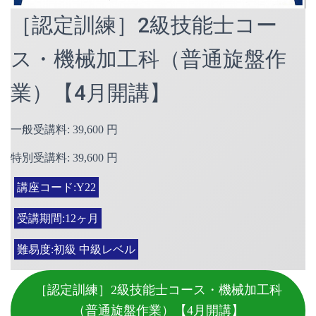
［認定訓練］2級技能士コー
ス・機械加工科（普通旋盤作
業）【4月開講】
一般受講料: 39,600 円
特別受講料: 39,600 円
講座コード:Y22
受講期間:12ヶ月
難易度:初級 中級レベル
［認定訓練］2級技能士コース・機械加工科
（普通旋盤作業）【4月開講】