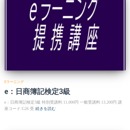
Eラーニング
e：日商簿記検定3級
e：日商簿記検定3級 特別受講料:11,000円 一般受講料:13,200円 講
座コード:G26 受
続きを読む