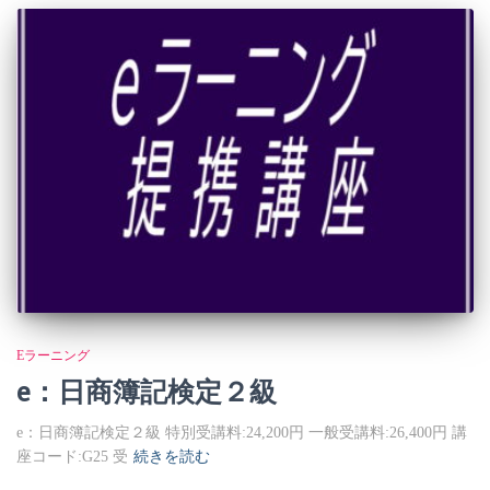
Eラーニング
e：日商簿記検定２級
e：日商簿記検定２級 特別受講料:24,200円 一般受講料:26,400円 講
座コード:G25 受
続きを読む