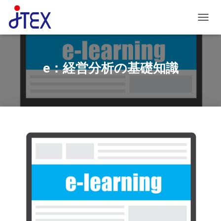
ナビゲ
e：経営分析の基礎知識