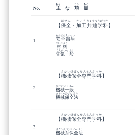
おも
こう
もく
No.
主
な
項
目
ほぜん
かこう
きょうつうがっか
【
保全
・
加工
共通学科
】
あんぜんえいせい
安全衛生
1
ざいりょう
材料
でんきいっぱん
電気一般
きかいほぜんせんもんがっか
【
機械保全専門学科
】
きかいいっぱん
2
機械一般
きかいほぜんほう
機械保全法
きかいほぜんせんもんがっか
【
機械保全専門学科
】
3
きかいけいほぜんほう
機械系保全法