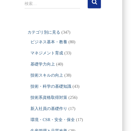
検
検索…
索
:
カテゴリ別に見る
(347)
ビジネス基本・教養
(80)
マネジメント育成
(33)
基礎学力向上
(40)
技術スキルの向上
(38)
技術・科学の基礎知識
(43)
技術系資格取得対策
(256)
新入社員の基礎作り
(17)
環境・CSR・安全・保全
(17)
生産管理と品質改善
(28)