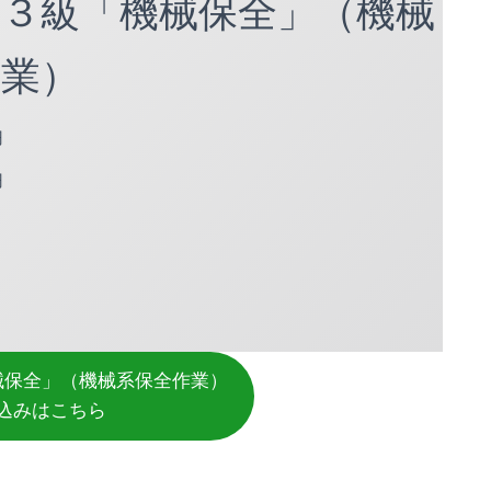
定３級「機械保全」（機械
作業）
円
円
械保全」（機械系保全作業）
込みはこちら