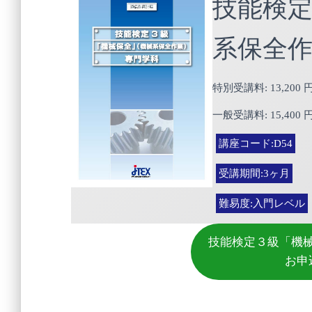
技能検
系保全
特別受講料: 13,200 
一般受講料: 15,400 
講座コード:D54
受講期間:3ヶ月
難易度:入門レベル
技能検定３級「機
お申