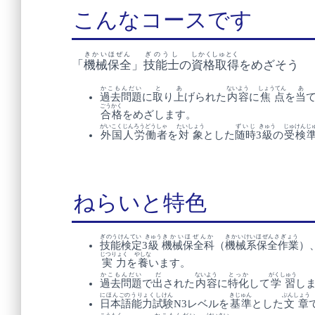
こんなコースです
きかいほぜん
ぎのうし
しかくしゅとく
「
機械保全
」
技能士
の
資格取得
をめざそう
かこもんだい
と
あ
ないよう
しょうてん
あ
過去問題
に
取
り
上
げられた
内容
に
焦点
を
当
ごうかく
合格
をめざします。
がいこくじん
ろうどうしゃ
たいしょう
ずいじ
きゅう
じゅけんじ
外国人
労働者
を
対象
とした
随時
3
級
の
受検
ねらいと特色
ぎのうけんてい
きゅう
きかいほぜんか
きかいけいほぜんさぎょう
技能検定
3
級
機械保全科
（
機械系保全作業
）
じつりょく
やしな
実力
を
養
います。
かこもんだい
だ
ないよう
とっか
がくしゅう
過去問題
で
出
された
内容
に
特化
して
学習
し
にほんごのうりょくしけん
きじゅん
ぶんしょう
日本語能力試験
N3レベルを
基準
とした
文章