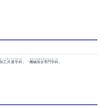
かこう
きょうつうがっか
きかいほぜんせんもんがっか
加工
共通学科
」「
機械保全専門学科
」