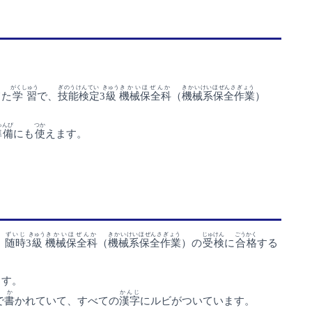
がくしゅう
ぎのうけんてい
きゅう
きかいほぜんか
きかいけいほぜんさぎょう
てた
学習
で、
技能検定
3
級
機械保全科
（
機械系保全作業
）
ゅんび
つか
準備
にも
使
えます。
ずいじ
きゅう
きかいほぜんか
きかいけいほぜんさぎょう
じゅけん
ごうかく
、
随時
3
級
機械保全科
（
機械系保全作業
）の
受検
に
合格
する
ます。
か
かんじ
で
書
かれていて、すべての
漢字
にルビがついています。