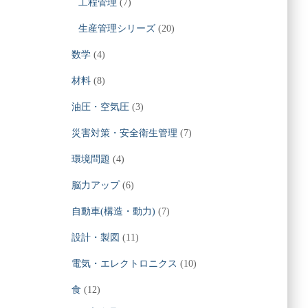
工程管理
(7)
生産管理シリーズ
(20)
数学
(4)
材料
(8)
油圧・空気圧
(3)
災害対策・安全衛生管理
(7)
環境問題
(4)
脳力アップ
(6)
自動車(構造・動力)
(7)
設計・製図
(11)
電気・エレクトロニクス
(10)
食
(12)