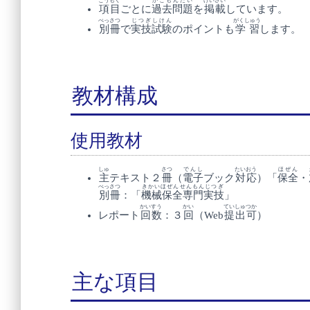
こうもく
かこもんだい
けいさい
項目
ごとに
過去問題
を
掲載
しています。
べっさつ
じつぎしけん
がくしゅう
別冊
で
実技試験
のポイントも
学習
します。
教材構成
使用教材
しゅ
さつ
でんし
たいおう
ほぜん
主
テキスト２
冊
（
電子
ブック
対応
）「
保全
・
べっさつ
きかいほぜんせんもんじつぎ
別冊
：「
機械保全専門実技
」
かいすう
かい
ていしゅつか
レポート
回数
：３
回
（Web
提出可
）
主な項目