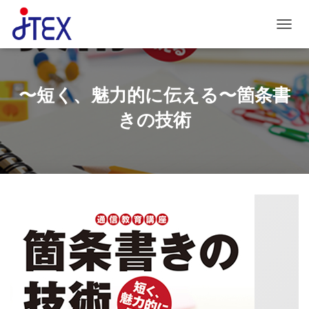
ナビゲ
〜短く、魅力的に伝える〜箇条書
きの技術