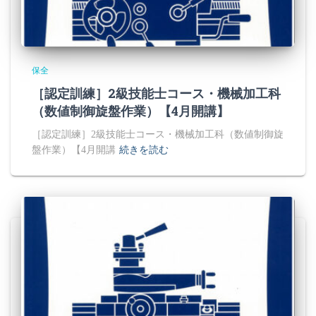
保全
［認定訓練］2級技能士コース・機械加工科
（数値制御旋盤作業）【4月開講】
［認定訓練］2級技能士コース・機械加工科（数値制御旋
盤作業）【4月開講
続きを読む