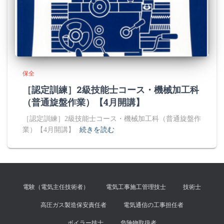
保全
［認定訓練］2級技能士コース・機械加工科
（普通旋盤作業）【4月開講】
［認定訓練］2級技能士コース・機械加工科（普通旋盤作
業）【4月開講】
続きを読む
電験（電気主任技術者）
電気工事施工管理技士
技術士
高圧ガス製造保安責任者
電気通信の工事担任者
ボイラー技士
危険物取扱者