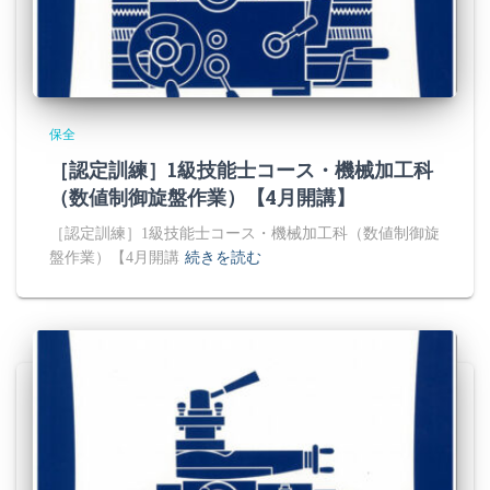
保全
［認定訓練］1級技能士コース・機械加工科
（数値制御旋盤作業）【4月開講】
［認定訓練］1級技能士コース・機械加工科（数値制御旋
盤作業）【4月開講
続きを読む