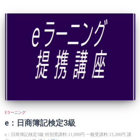
Eラーニング
e：日商簿記検定3級
e：日商簿記検定3級 特別受講料:11,000円 一般受講料:13,200円 講