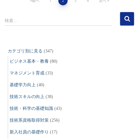
投
前へ
1
2
3
4
次へ
稿
検
検索…
索
の
:
ペ
カテゴリ別に見る
(347)
ー
ビジネス基本・教養
(80)
ジ
マネジメント育成
(33)
送
基礎学力向上
(40)
技術スキルの向上
(38)
り
技術・科学の基礎知識
(43)
技術系資格取得対策
(256)
新入社員の基礎作り
(17)